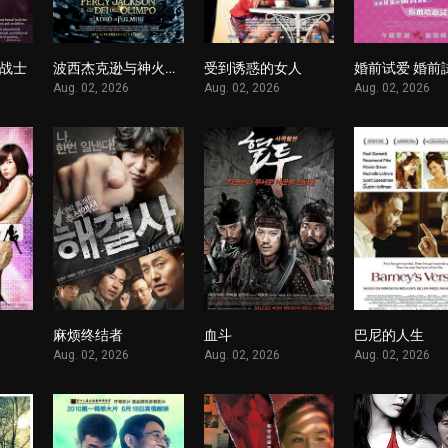
限战士
波西杰克逊与神火之盗
受到诱惑的女人
婚前试爱 婚前
1
1
1
Aug. 02, 2026
Aug. 02, 2026
Aug. 02, 2026
麻烦终结者
血斗
巴尼的人生
1
1
1
Aug. 02, 2026
Aug. 02, 2026
Aug. 02, 2026