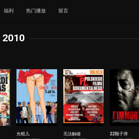
福利
热门播放
留言
2010
光棍儿
无法触碰
22颗子弹
1
1
1