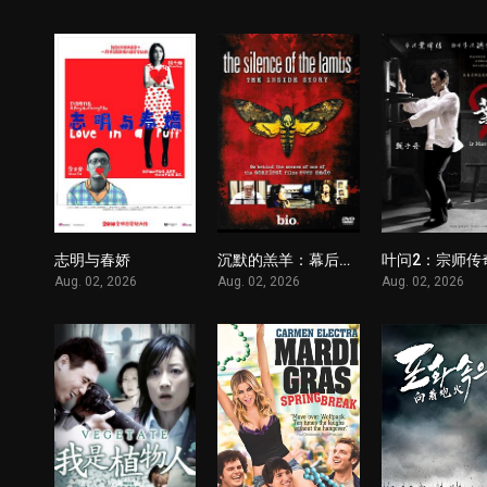
志明与春娇
沉默的羔羊：幕后故事
叶问2：宗师传
1
1
Aug. 02, 2026
Aug. 02, 2026
Aug. 02, 2026