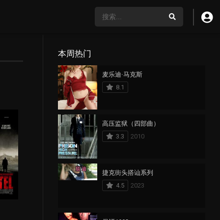
本周热门
麦乐迪·马克斯
8.1
高压监狱（四部曲）
3.3
2010
捷克街头搭讪系列
4.5
2023
1