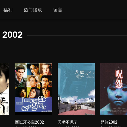
福利
热门播放
留言
2002
西班牙公寓2002
天桥不见了
咒怨2002
1
1
1