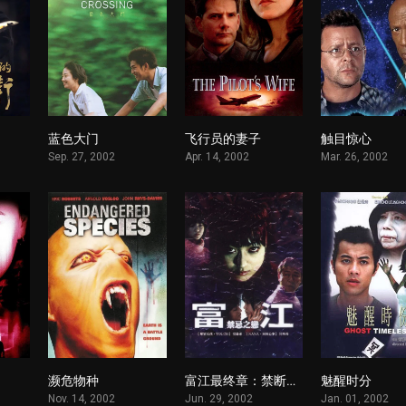
蓝色大门
飞行员的妻子
触目惊心
1
1
1
Sep. 27, 2002
Apr. 14, 2002
Mar. 26, 2002
濒危物种
富江最终章：禁断的果实
魅醒时分
1
1
1
Nov. 14, 2002
Jun. 29, 2002
Jan. 01, 2002