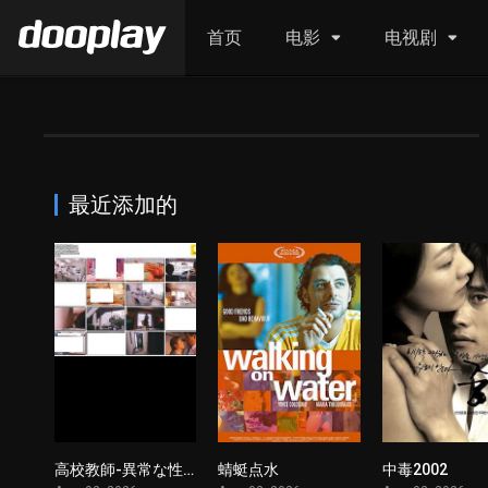
首页
电影
电视剧
最近添加的
高校教師-異常な性癖-
蜻蜓点水
中毒2002
1
1