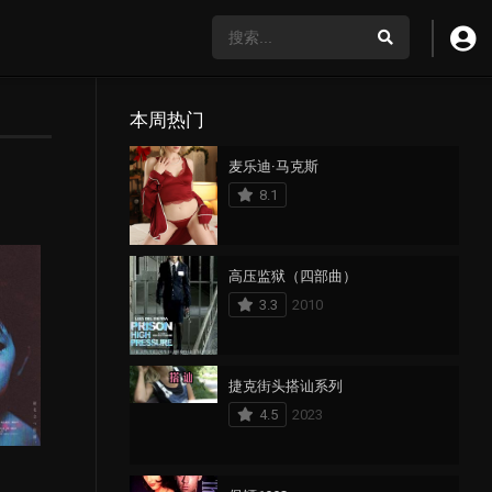
本周热门
麦乐迪·马克斯
8.1
高压监狱（四部曲）
3.3
2010
捷克街头搭讪系列
4.5
2023
1