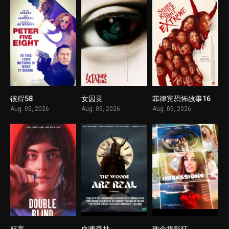
彼得58
女囚灵
菲律宾恐怖故事16
1
1
1
Aug. 05, 2026
Aug. 05, 2026
Aug. 05, 2026
双盲
血嗜森林
致命摄影狂