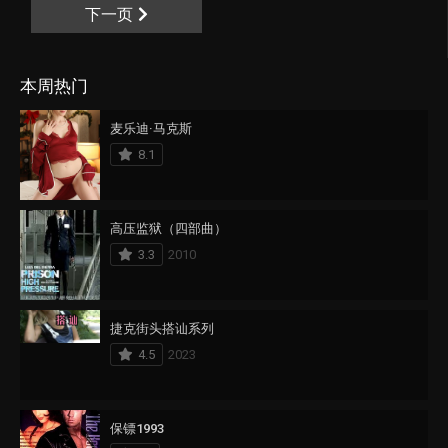
下一页
本周热门
麦乐迪·马克斯
8.1
高压监狱（四部曲）
3.3
2010
捷克街头搭讪系列
4.5
2023
保镖1993