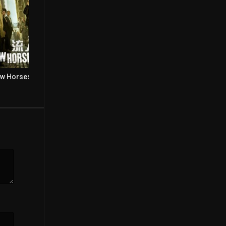
ow Horses
奇迹
正年