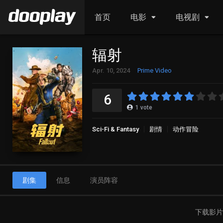
首页
电影
电视剧
辐射
Apr. 10, 2024
Prime Video
6
1
vote
Sci-Fi & Fantasy
剧情
动作冒险
剧集
信息
演员阵容
下载影