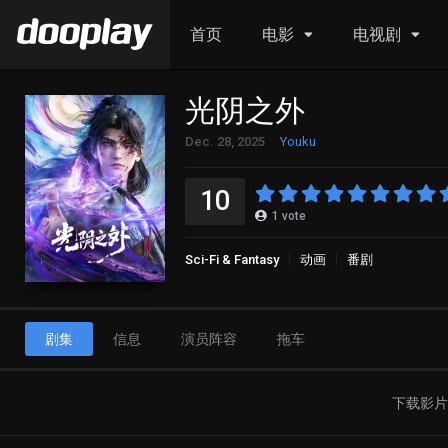
首页
电影
电视剧
光阴之外
Dec. 28, 2025
Youku
10
1
vote
Sci-Fi & Fantasy
动画
番剧
剧集
信息
演员阵容
拖车
下载影