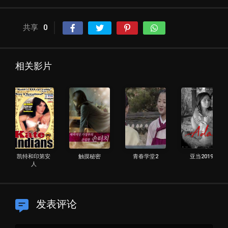
共享
0
相关影片
凯特和印第安
触摸秘密
青春学堂2
亚当2019
人
发表评论