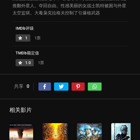
推翻外星人。夺回自由。性感美丽的女战士凯特被困与外星
太空监狱。大毒枭克拉格夫控制了引爆核武器
IMDb评级
1
1票
TMDb额定值
1.0
1票
共享
0
相关影片