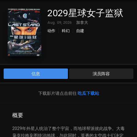
2029星球女子监狱
Aug. 09, 2026
加拿大
动作
科幻
自建
信息
演员阵容
下载影片请点击前往
吃瓜下载站
概要
2029年外星人统治了整个宇宙，而地球帮派彼此战争。大毒
枭克拉格妄图统治地球，与此同时，英勇的太空战士们决定