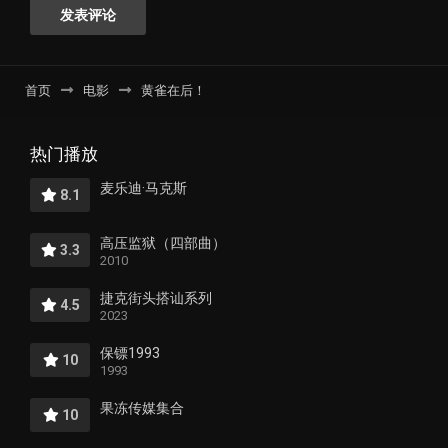
首页
电影
黄雀在后！
热门播放
麦乐迪·马克斯
8.1
高压监狱（四部曲）
3.3
2010
捷克街头搭讪系列
4.5
2023
保镖1993
10
1993
果冻传媒集合
10