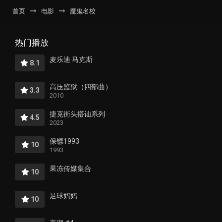
首页
电影
魔鬼名校
热门播放
麦乐迪·马克斯
8.1
高压监狱（四部曲）
3.3
2010
捷克街头搭讪系列
4.5
2023
保镖1993
10
1993
果冻传媒集合
10
足球妈妈
10