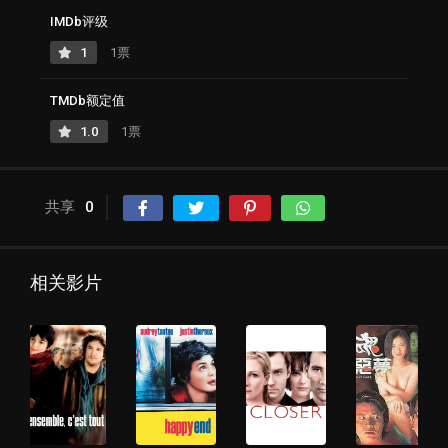
IMDb评级
1
1票
TMDb额定值
1.0
1票
共享
0
相关影片