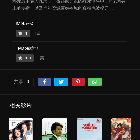
邺无意中卷入此局，一番亦敌亦友的殊死争斗中，田安邺身
上的秘密，以及当年梁城百姓殉城的真相也被揭开……
IMDb评级
1
1票
TMDb额定值
1.0
1票
共享
0
相关影片