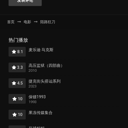
首页
电影
陌路狂刀
热门播放
麦乐迪·马克斯
8.1
高压监狱（四部曲）
3.3
2010
捷克街头搭讪系列
4.5
2023
保镖1993
10
1993
果冻传媒集合
10