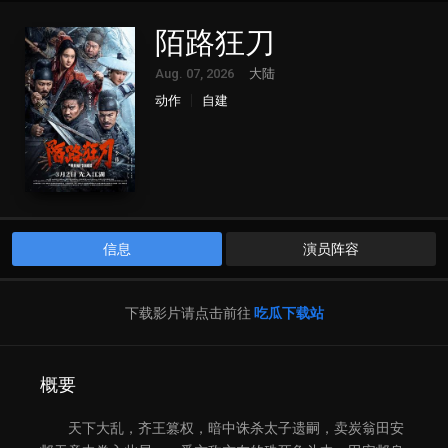
陌路狂刀
Aug. 07, 2026
大陆
动作
自建
信息
演员阵容
下载影片请点击前往
吃瓜下载站
概要
天下大乱，齐王篡权，暗中诛杀太子遗嗣，卖炭翁田安