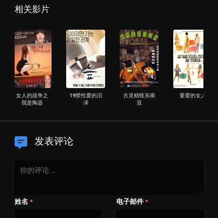
相关影片
女人的战争之
19禁性爱的沼
古灵精怪东南
要爱的女人
我是陶器
泽
亚
发表评论
姓名
电子邮件
*
*