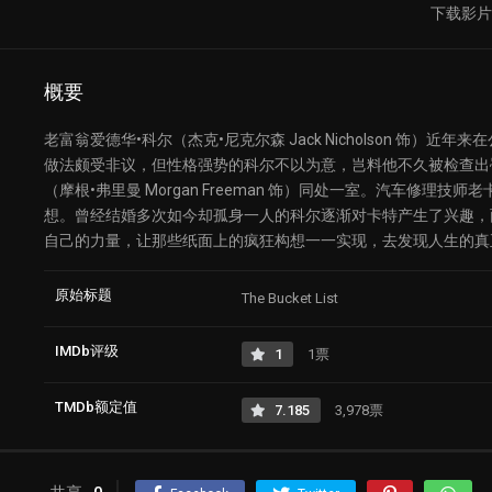
下载影
概要
老富翁爱德华•科尔（杰克•尼克尔森 Jack Nicholson 饰
做法颇受非议，但性格强势的科尔不以为意，岂料他不久被检查出
（摩根•弗里曼 Morgan Freeman 饰）同处一室。汽车修
想。曾经结婚多次如今却孤身一人的科尔逐渐对卡特产生了兴趣，
自己的力量，让那些纸面上的疯狂构想一一实现，去发现人生的真
原始标题
The Bucket List
IMDb评级
1
1票
TMDb额定值
7.185
3,978票