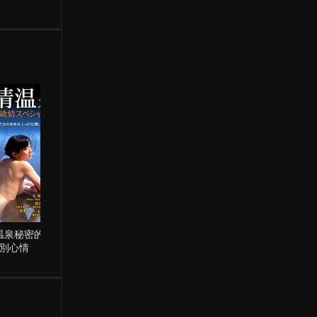
温泉秘密的特
鬼债
世界奇妙物语2014
別心情
年秋季特别篇