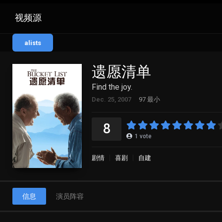
视频源
alists
遗愿清单
Find the joy.
Dec. 25, 2007
97 最小
8
1
vote
剧情
喜剧
自建
信息
演员阵容