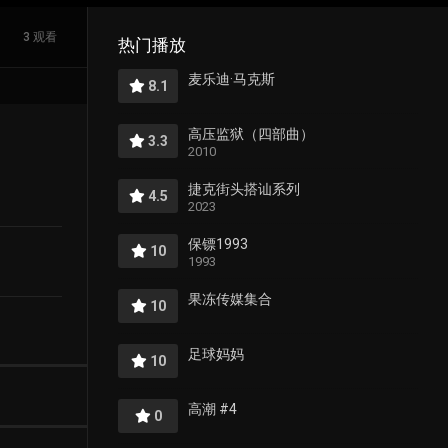
3 观看
热门播放
麦乐迪·马克斯
8.1
高压监狱（四部曲）
3.3
2010
捷克街头搭讪系列
4.5
2023
保镖1993
10
1993
果冻传媒集合
10
足球妈妈
10
高潮 #4
0