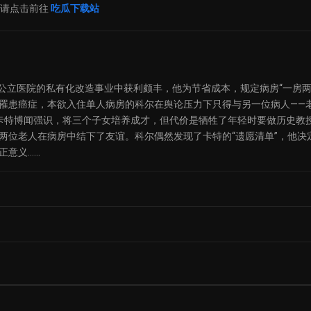
片请点击前往
吃瓜下载站
）近年来在公立医院的私有化改造事业中获利颇丰，他为节省成本，规定病房“一房两
罹患癌症，本欲入住单人病房的科尔在舆论压力下只得与另一位病人——
理技师老卡特博闻强识，将三个子女培养成才，但代价是牺牲了年轻时要做历史教
两位老人在病房中结下了友谊。科尔偶然发现了卡特的“遗愿清单”，他决
正意义……