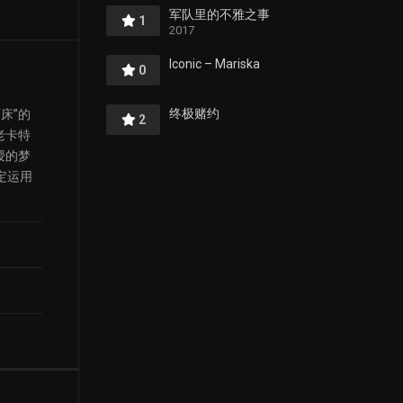
军队里的不雅之事
1
2017
Iconic – Mariska
0
终极赌约
床”的
2
老卡特
授的梦
定运用