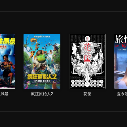
性风暴
疯狂原始人2
花筐
夏令