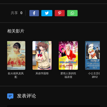
共享
0
相关影片
欲火雄风龙凤
风俗学园祭
爱情人形的性
小公主莎拉
配
福讲座
2012
发表评论