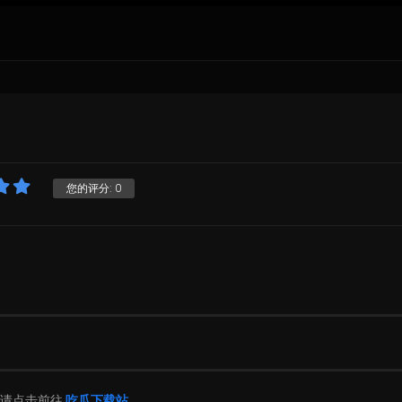
您的评分:
0
片请点击前往
吃瓜下载站