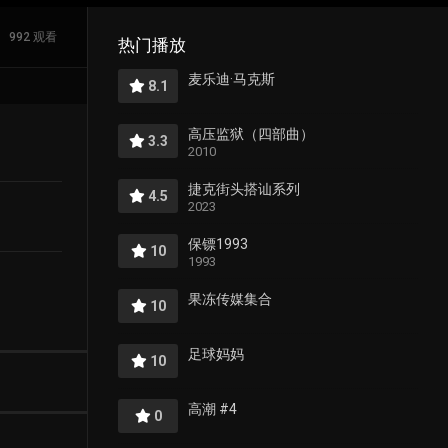
992 观看
热门播放
麦乐迪·马克斯
8.1
高压监狱（四部曲）
3.3
2010
捷克街头搭讪系列
4.5
2023
保镖1993
10
1993
果冻传媒集合
10
足球妈妈
10
高潮 #4
0