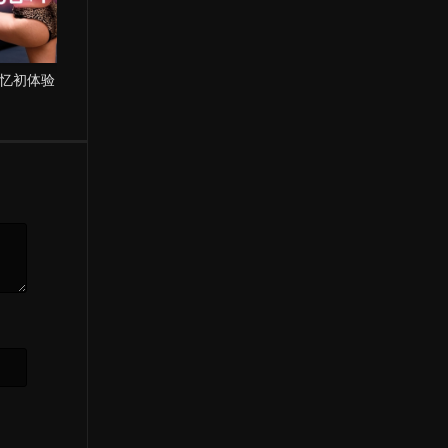
忆初体验
伊娃夫人和她的女
奸臣：色诱天下
儿们