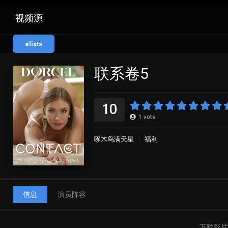
视频源
alists
联系卷5
10
1
vote
啄木鸟满天星
福利
信息
演员阵容
下载影