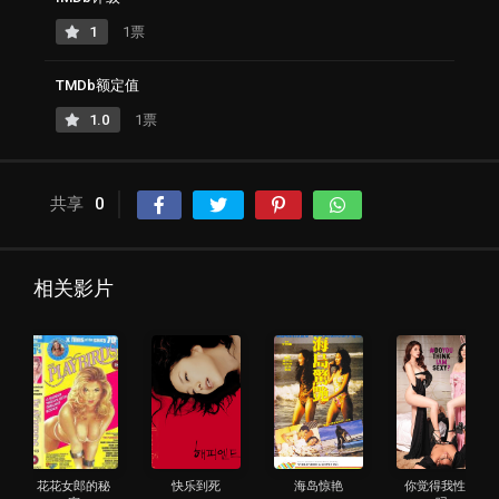
1
1票
TMDb额定值
1.0
1票
共享
0
相关影片
花花女郎的秘
快乐到死
海岛惊艳
你觉得我性感