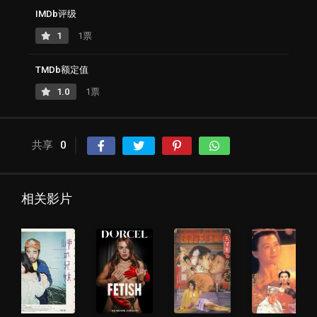
IMDb评级
1
1票
TMDb额定值
1.0
1票
共享
0
相关影片