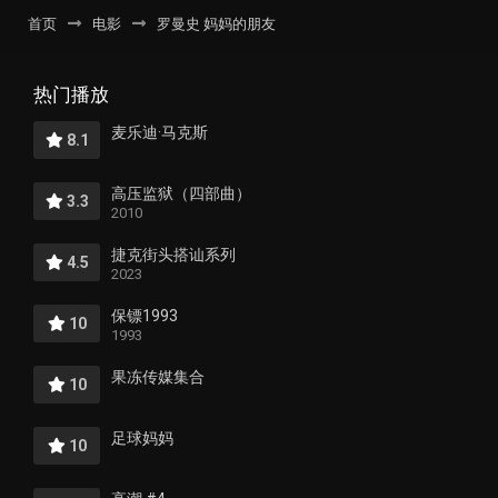
首页
电影
罗曼史 妈妈的朋友
热门播放
麦乐迪·马克斯
8.1
高压监狱（四部曲）
3.3
2010
捷克街头搭讪系列
4.5
2023
保镖1993
10
1993
果冻传媒集合
10
足球妈妈
10