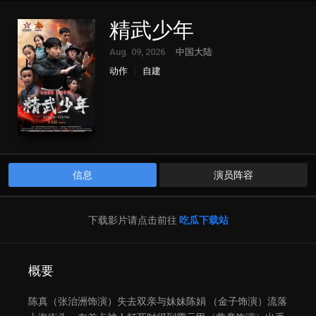
精武少年
Aug. 09, 2026
中国大陆
动作
自建
信息
演员阵容
下载影片请点击前往
吃瓜下载站
概要
陈真（张治洲饰演）失去双亲与妹妹陈娟 （金子饰演）流落