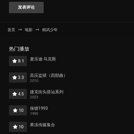
首页
电影
精武少年
热门播放
麦乐迪·马克斯
8.1
高压监狱（四部曲）
3.3
2010
捷克街头搭讪系列
4.5
2023
保镖1993
10
1993
果冻传媒集合
10