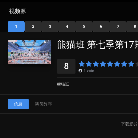
视频源
1
2
3
4
5
6
7
8
熊猫班 第七季第17
8
1
vote
熊猫班
信息
演员阵容
下载影