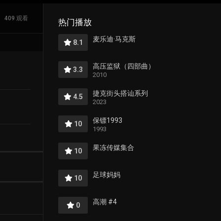
409 观看
热门播放
麦乐迪·马克斯
8.1
高压监狱（四部曲）
3.3
2010
捷克街头搭讪系列
4.5
2023
保镖1993
10
1993
果冻传媒集合
10
足球妈妈
10
高潮 #4
0