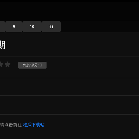
9
10
11
期
您的评分:
0
片请点击前往
吃瓜下载站