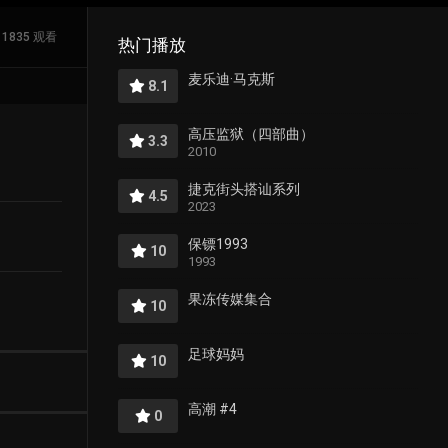
1835 观看
热门播放
麦乐迪·马克斯
8.1
高压监狱（四部曲）
3.3
2010
捷克街头搭讪系列
4.5
2023
保镖1993
10
1993
果冻传媒集合
10
足球妈妈
10
高潮 #4
0