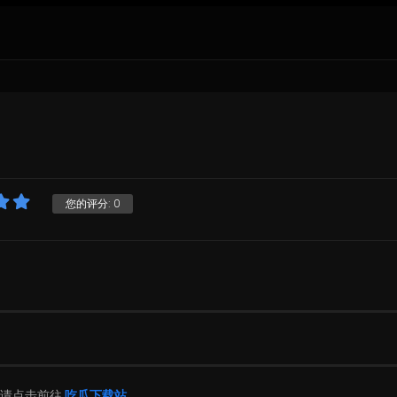
您的评分:
0
片请点击前往
吃瓜下载站