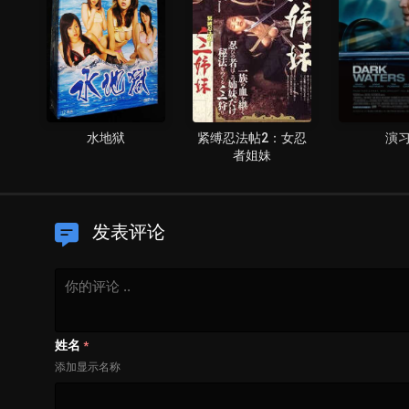
～
水地狱
紧缚忍法帖2：女忍
演
者姐妹
发表评论
姓名
*
添加显示名称