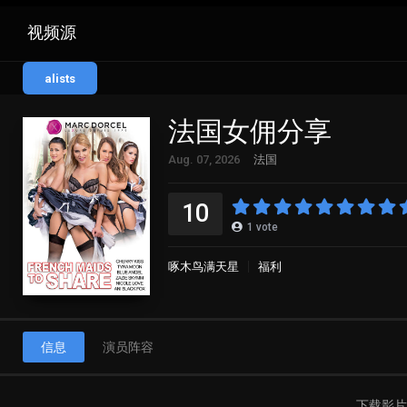
视频源
alists
法国女佣分享
Aug. 07, 2026
法国
10
1
vote
啄木鸟满天星
福利
信息
演员阵容
下载影