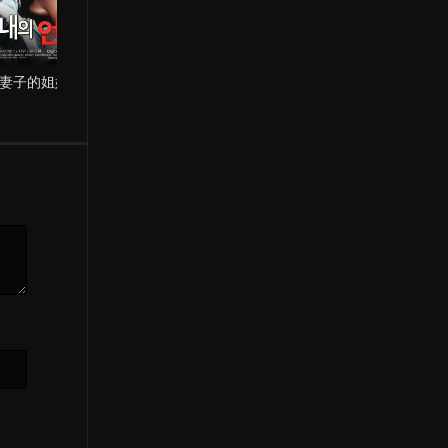
妻子的姐姐
大奥十八景
VIP专用应召女郎