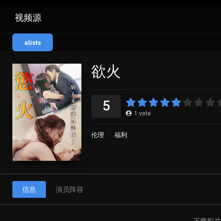
视频源
alists
欲火
5
1
vote
伦理
福利
信息
演员阵容
下载影