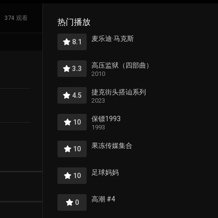
374 观看
热门播放
麦乐迪·马克斯
8.1
高压监狱（四部曲）
3.3
2010
捷克街头搭讪系列
4.5
2023
保镖1993
10
1993
果冻传媒集合
10
足球妈妈
10
高潮 #4
0