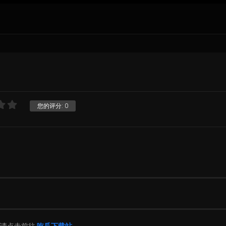
您的评分:
0
片请点击前往
吃瓜下载站