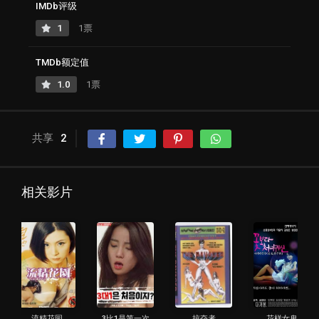
IMDb评级
1
1票
TMDb额定值
1.0
1票
共享
2
相关影片
流精花园
3比1是第一次
掠夺者
花样女鬼