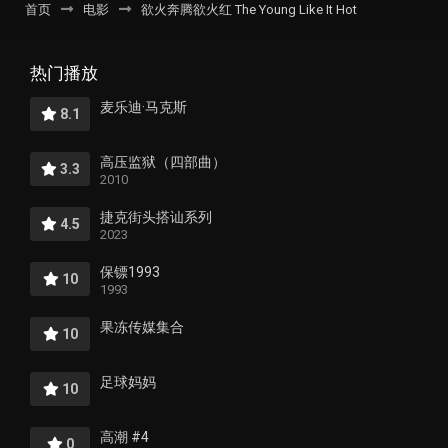
首页
电影
欲火奔腾欲火红 The Young Like It Hot
热门播放
麦乐迪·马克斯
8.1
高压监狱（四部曲）
3.3
2010
捷克街头搭讪系列
4.5
2023
保镖1993
10
1993
果冻传媒集合
10
足球妈妈
10
高潮 #4
0