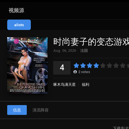
视频源
alists
时尚妻子的变态游
Aug. 06, 2026
法国
4
2
votes
啄木鸟满天星
福利
信息
演员阵容
下载影