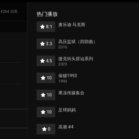
4264 观看
热门播放
麦乐迪·马克斯
8.1
高压监狱（四部曲）
3.3
2010
捷克街头搭讪系列
4.5
2023
保镖1993
10
1993
果冻传媒集合
10
足球妈妈
10
高潮 #4
0