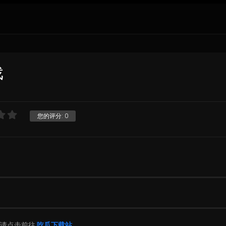
戏
您的评分:
0
片请点击前往
吃瓜下载站