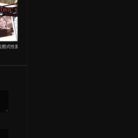
拉图式性爱
女演员：性试镜
桃色香居