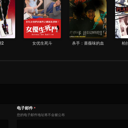
潮2
女优生死斗
杀手：蔷薇味的血
柏
电子邮件
*
您的电子邮件地址将不会被公布