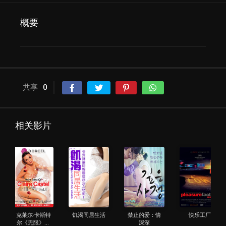
概要
共享
0
相关影片
克莱尔·卡斯特
饥渴同居生活
禁止的爱：情
快乐工厂
尔《无限》第
深深