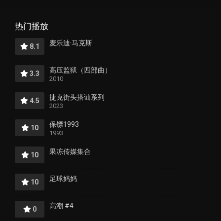
热门播放
麦乐迪·马克斯
8.1
高压监狱（四部曲）
3.3
2010
捷克街头搭讪系列
4.5
2023
保镖1993
10
1993
果冻传媒集合
10
足球妈妈
10
高潮 #4
0