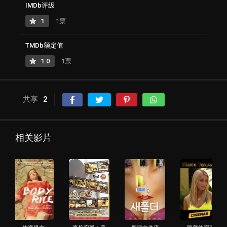
IMDb评级
1
1票
TMDb额定值
1.0
1票
共享
2
相关影片