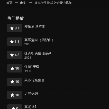
首页
电影
捷克街头挑战之钞能力搭讪
热门播放
麦乐迪·马克斯
8.1
高压监狱（四部曲）
3.3
2010
捷克街头搭讪系列
4.5
2023
保镖1993
10
1993
果冻传媒集合
10
足球妈妈
10
高潮 #4
0