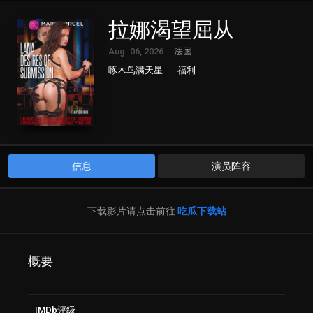
拉娜渴望屈从
Aug. 06, 2026
法国
啄木鸟满天星
福利
信息
演员阵容
下载影片请点击前往
吃瓜下载站
概要
IMDb评级