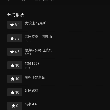
热门播放
麦乐迪·马克斯
8.1
高压监狱（四部曲）
3.3
2010
捷克街头搭讪系列
4.5
2023
保镖1993
10
1993
果冻传媒集合
10
足球妈妈
10
高潮 #4
0