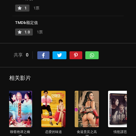
1
1票
TMDb额定值
1.0
1票
共享
0
相关影片
聊斋艳谭之幽
恋爱的味道
肏逼贵宾之高
情慾謬思