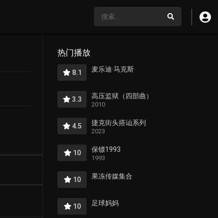
热门播放
麦乐迪·马克斯
8.1
高压监狱（四部曲）
3.3
2010
捷克街头搭讪系列
4.5
2023
保镖1993
10
1993
果冻传媒集合
10
足球妈妈
10