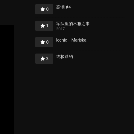
高潮 #4
0
军队里的不雅之事
1
2017
Iconic – Mariska
0
终极赌约
2