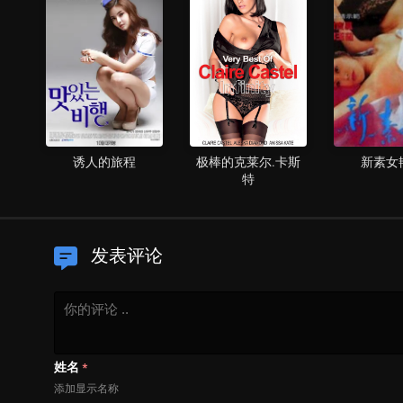
们
诱人的旅程
极棒的克莱尔.卡斯
新素女
特
发表评论
姓名
*
添加显示名称