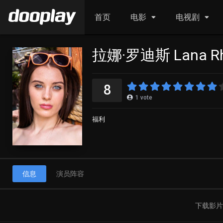
首页
电影
电视剧
拉娜·罗迪斯 Lana Rh
8
1
vote
福利
信息
演员阵容
下载影