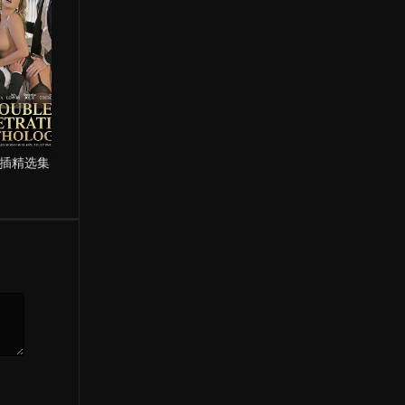
插精选集
迷奸犯
学生“日”记