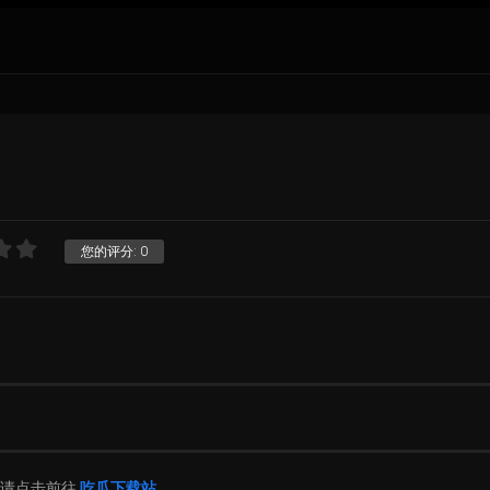
您的评分:
0
片请点击前往
吃瓜下载站