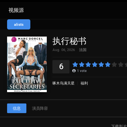
视频源
alists
执行秘书
Aug. 06, 2026
法国
6
1
vote
啄木鸟满天星
福利
信息
演员阵容
下载影