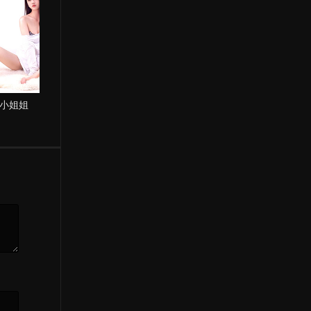
小姐姐
联系——反常天使蒂
朋友妈玩很大
芙尼