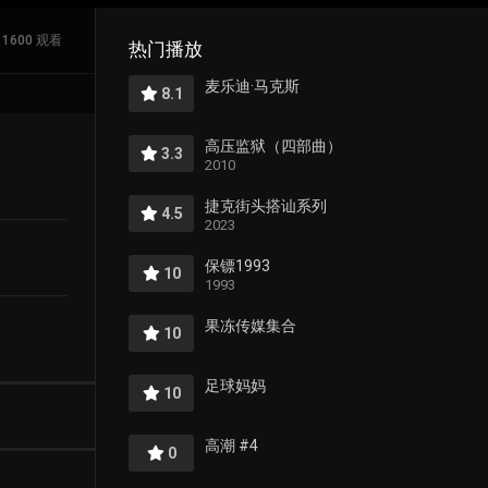
1600 观看
热门播放
麦乐迪·马克斯
8.1
高压监狱（四部曲）
3.3
2010
捷克街头搭讪系列
4.5
2023
保镖1993
10
1993
果冻传媒集合
10
足球妈妈
10
高潮 #4
0