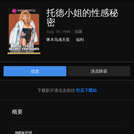
托德小姐的性感秘
密
Aug. 09, 1988
法国
啄木鸟满天星
福利
信息
演员阵容
下载影片请点击前往
吃瓜下载站
概要
IMDb评级