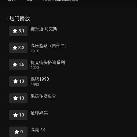
热门播放
麦乐迪·马克斯
8.1
高压监狱（四部曲）
3.3
2010
捷克街头搭讪系列
4.5
2023
保镖1993
10
1993
果冻传媒集合
10
足球妈妈
10
高潮 #4
0