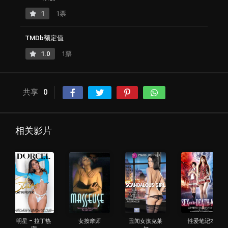
1
1票
TMDb额定值
1.0
1票
共享
0
相关影片
明星 – 拉丁热
女按摩师
丑闻女孩克莱
性爱笔记本