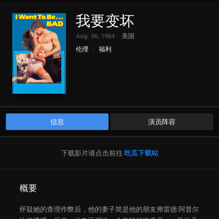
我要变坏
Aug. 06, 1984
美国
伦理
福利
信息
演员阵容
下载影片请点击前往
吃瓜下载站
概要
怀疑她的查理作弊后，他的妻子简是他的朋友弗雷德·阿普尔