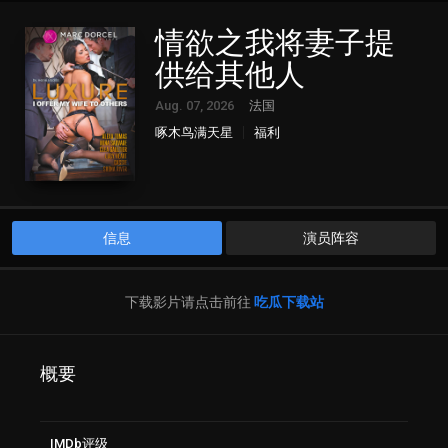
情欲之我将妻子提
供给其他人
Aug. 07, 2026
法国
啄木鸟满天星
福利
信息
演员阵容
下载影片请点击前往
吃瓜下载站
概要
IMDb评级