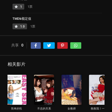
1
1票
TMDb额定值
1.0
1票
共享
0
相关影片
简单的性
不忠的关系
女教师
救救我！一夜