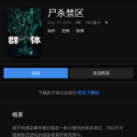
尸杀禁区
May. 21, 2026
KR
123 最小
R
动作
恐怖
惊悚
信息
演员阵容
下载影片请点击前往
吃瓜下载站
概要
因不明感染事件被封锁在一栋大楼内的幸存者们，与以不可
预测形态进化的感染者展开殊死搏斗。