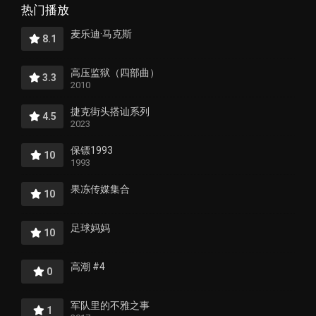
热门播放
麦乐迪·马克斯
8.1
高压监狱（四部曲）
3.3
2010
捷克街头搭讪系列
4.5
2023
保镖1993
10
1993
果冻传媒集合
10
足球妈妈
10
高潮 #4
0
军队里的不雅之事
1