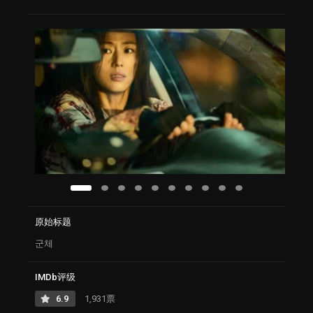
原始标题
군체
IMDb评级
6.9
1,931票