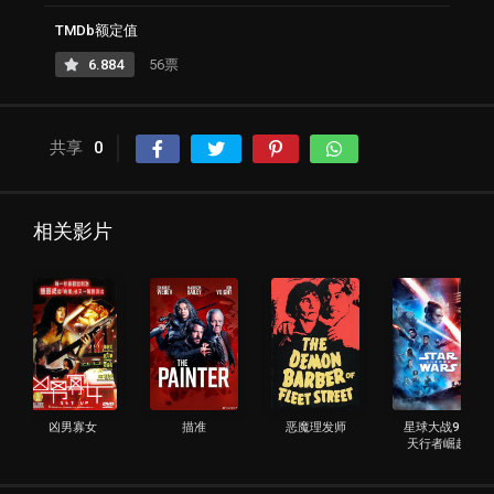
TMDb额定值
6.884
56票
共享
0
相关影片
凶男寡女
描准
恶魔理发师
星球大战9：
天行者崛起