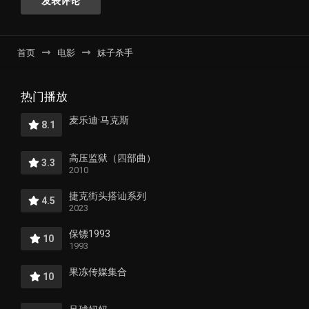
首页
电影
妹子杀手
热门播放
麦乐迪·马克斯
8.1
高压监狱（四部曲）
3.3
2010
捷克街头搭讪系列
4.5
2023
保镖1993
10
1993
果冻传媒集合
10