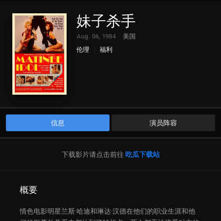
妹子杀手
Aug. 06, 1984
美国
伦理
福利
信息
演员阵容
下载影片请点击前往
吃瓜下载站
概要
情色电影明星兰斯·哈迪和琳达·汉德在他们的职业生涯和他