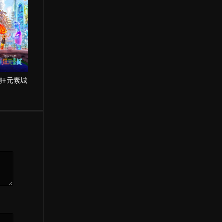
狂元素城
飓风营救2
有爱才有性