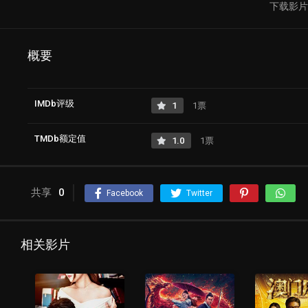
下载影
概要
IMDb评级
1
1票
TMDb额定值
1.0
1票
共享
0
Facebook
Twitter
相关影片