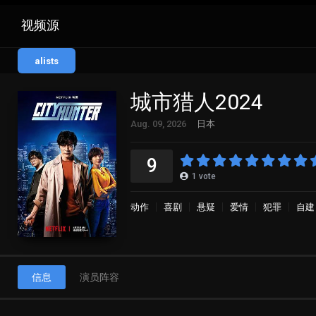
视频源
alists
城市猎人2024
Aug. 09, 2026
日本
9
1
vote
动作
喜剧
悬疑
爱情
犯罪
自建
信息
演员阵容