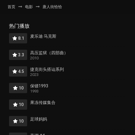
首页
电影
唐人街恰恰
热门播放
麦乐迪·马克斯
8.1
高压监狱（四部曲）
3.3
2010
捷克街头搭讪系列
4.5
2023
保镖1993
10
1993
果冻传媒集合
10
足球妈妈
10