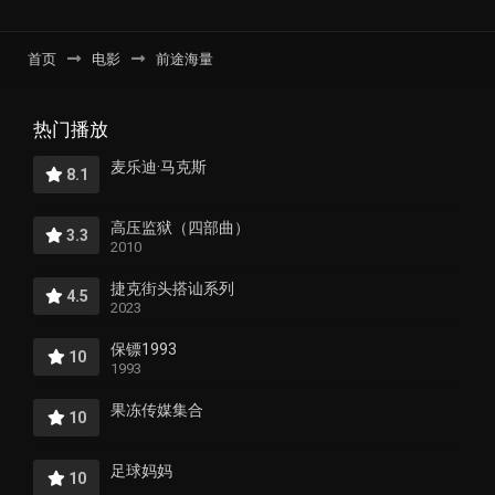
首页
电影
前途海量
热门播放
麦乐迪·马克斯
8.1
高压监狱（四部曲）
3.3
2010
捷克街头搭讪系列
4.5
2023
保镖1993
10
1993
果冻传媒集合
10
足球妈妈
10