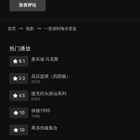
首页
电影
一直游到海水变蓝
热门播放
麦乐迪·马克斯
8.1
高压监狱（四部曲）
3.3
2010
捷克街头搭讪系列
4.5
2023
保镖1993
10
1993
果冻传媒集合
10